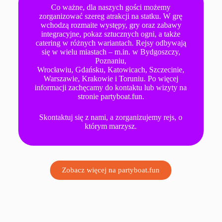
Co ważne, dla naszych gości możemy
zorganizować szereg atrakcji na statku. W grę
wchodzą rozmaite występy, gry oraz zabawy
integracyjne, pokaz sztucznych ogni, a także
catering w różnych wariantach. Rejsy odbywają
się w wielu miastach – m.in. w Bydgoszczy,
Poznaniu,
Wrocławiu, Gdańsku, Katowicach, Szczecinie,
Warszawie, Krakowie i Toruniu. Po więcej
informacji zachęcamy do kontaktu lub wizyty na
stronie partyboat.fun.
Skontaktuj się z nami, a zorganizujemy rejs, o
którym marzysz.
Zobacz więcej na partyboat.fun