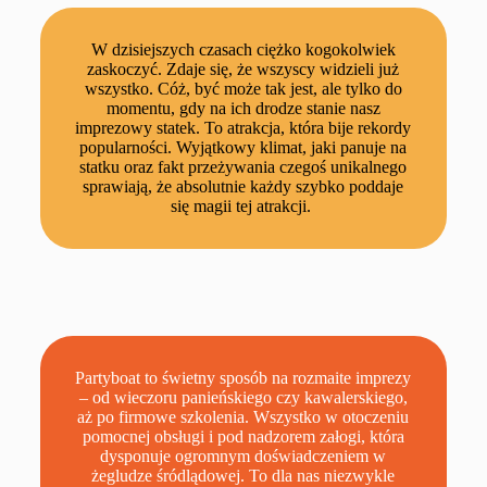
W dzisiejszych czasach ciężko kogokolwiek
zaskoczyć. Zdaje się, że wszyscy widzieli już
wszystko. Cóż, być może tak jest, ale tylko do
momentu, gdy na ich drodze stanie nasz
imprezowy statek. To atrakcja, która bije rekordy
popularności. Wyjątkowy klimat, jaki panuje na
statku oraz fakt przeżywania czegoś unikalnego
sprawiają, że absolutnie każdy szybko poddaje
się magii tej atrakcji.
Partyboat to świetny sposób na rozmaite imprezy
– od wieczoru panieńskiego czy kawalerskiego,
aż po firmowe szkolenia. Wszystko w otoczeniu
pomocnej obsługi i pod nadzorem załogi, która
dysponuje ogromnym doświadczeniem w
żegludze śródlądowej. To dla nas niezwykle